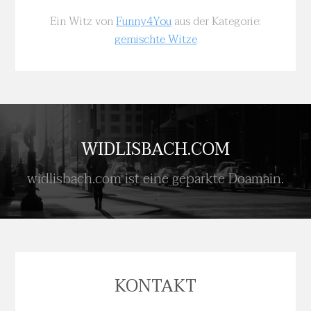
Ein Witz von
Funny4You
aus der Kategorie:
gemischte Witze
WIDLISBACH.COM
widlisbach.com ist eine geparkte Doamain.
KONTAKT