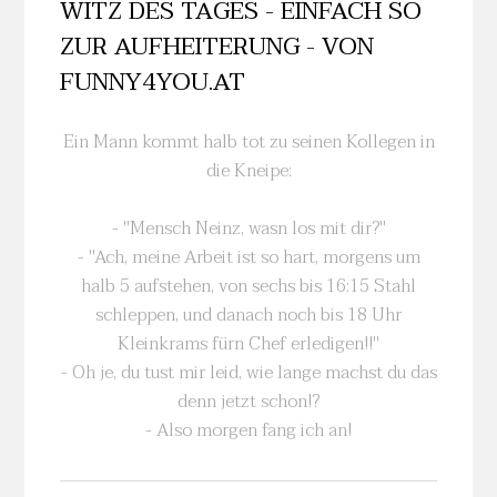
WITZ DES TAGES - EINFACH SO
ZUR AUFHEITERUNG - VON
FUNNY4YOU.AT
Ein Mann kommt halb tot zu seinen Kollegen in
die Kneipe:
- "Mensch Neinz, wasn los mit dir?"
- "Ach, meine Arbeit ist so hart, morgens um
halb 5 aufstehen, von sechs bis 16:15 Stahl
schleppen, und danach noch bis 18 Uhr
Kleinkrams fürn Chef erledigen!!"
- Oh je, du tust mir leid, wie lange machst du das
denn jetzt schon!?
- Also morgen fang ich an!