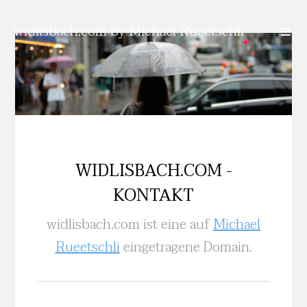
widlisbach.com
by Michael Rueetschli
WIDLISBACH.COM -
KONTAKT
widlisbach.com ist eine auf
Michael
Rueetschli
eingetragene Domain.